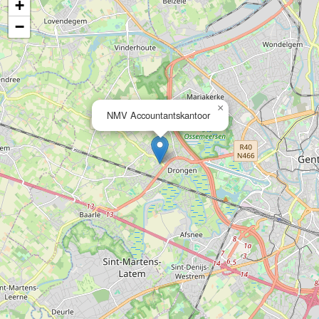
+
−
×
NMV Accountantskantoor