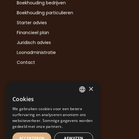
Boekhouding bedrijven
Boekhouding particulieren
Starter advies
Financieel plan
Juridisch advies
Loonadministratie
Contact
×
Contact
Cookies
DUTCH
info@nmvaccounting.be
We gebruiken cookies voor een betere
+32 483 48 47 18
POLSKI
surfervaring en analyseren anoniem ons
websiteverkeer. Sommige gegevens worden
Congregatiestraat 5, 9031 Drongen
gedeeld met onze partners.
ACCEPTEREN
AFWIJZEN